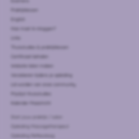
Examens
Praktijklessen
English
Hoe moet ik inloggen?
Links
Thuisstudies & praktijklessen
Certificaat behalen
Website laten maken
Verzekeren tijdens je opleiding
Lid worden van onze community
Prijslijst thuisstudies
Kalender Maastricht
Start jouw praktijk / salon
Opleiding Massagetherapeut
Opleiding Reflexoloog