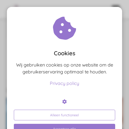
Home
Webdesign
ngen
 policy
Cookies
Webdesign
Wij gebruiken cookies op onze website om de
oneel
gebruikerservaring optimaal te houden.
onele
Privacy policy
 zijn
Berichten over Webdesign:
kelijk om
site te
ken. Ze
 gebruikt
Alleen functioneel
ncties en
Accepteer alle