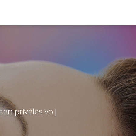
n
p
r
i
v
é
l
e
s
v
o
l
g
e
n