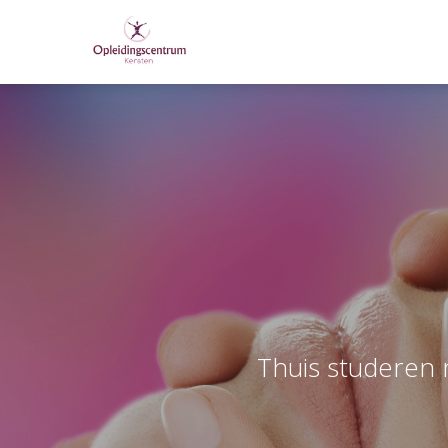
T
h
u
i
s
s
t
u
d
e
r
e
n
m