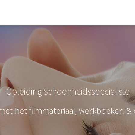
Opleiding Schoonheidsspecialiste
e
t
h
e
t
f
l
m
m
a
t
e
r
i
a
a
l
,
w
e
r
k
b
o
e
k
e
n
&
e
e