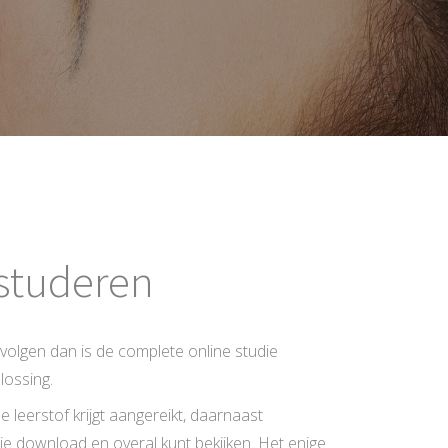
studeren
 volgen dan is de complete online studie
lossing.
de leerstof krijgt aangereikt, daarnaast
 je download en overal kunt bekijken. Het enige