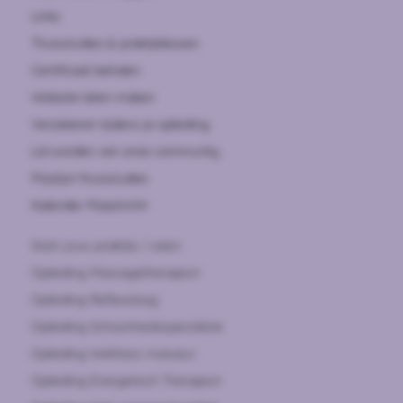
Links
Thuisstudies & praktijklessen
Certificaat behalen
Website laten maken
Verzekeren tijdens je opleiding
Lid worden van onze community
Prijslijst thuisstudies
Kalender Maastricht
Start jouw praktijk / salon
Opleiding Massagetherapeut
Opleiding Reflexoloog
Opleiding Schoonheidsspecialiste
Opleiding Wellness masseur
Opleiding Energetisch Therapeut