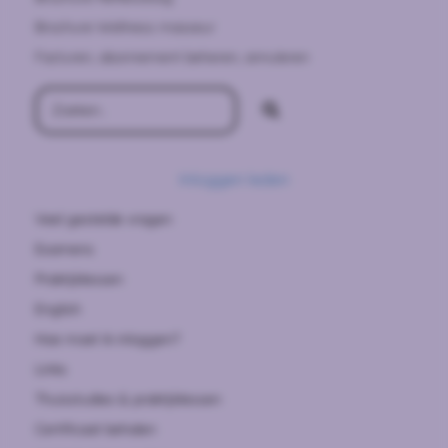
Brochure Wellness masseur
Facturen, abonnement beheren, annuleren
Inloggen leden
Veel gestelde vragen
Examens
Praktijklessen
English
Hoe moet ik inloggen?
Links
Thuisstudies & praktijklessen
Certificaat behalen