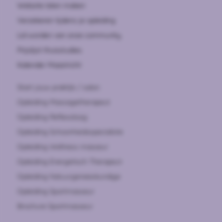
Website laten maken
Verzekeren tijdens je opleiding
Lid worden van onze community
Prijslijst thuisstudies
Kalender Maastricht
Start jouw praktijk / salon
Opleiding Massagetherapeut
Opleiding Reflexoloog
Opleiding Schoonheidsspecialiste
Opleiding Wellness masseur
Opleiding Energetisch Therapeut
Opleiding Natuurgeneeskundige
Opleiding Sportmasseur
Brochure Sportmasseur