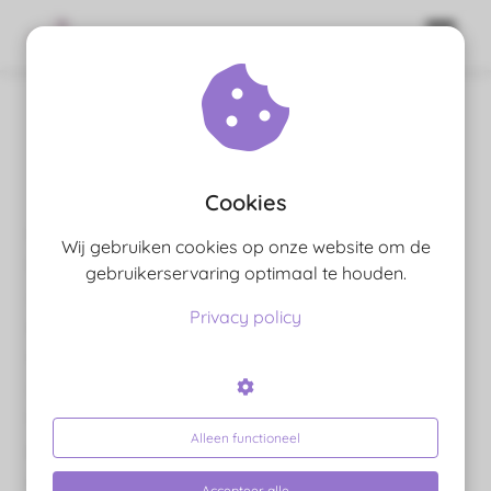
Geweldige opleiding wellness
masseur
ngen
 policy
Cookies
Dankje wel het is een geweldige reis zo’n
opleiding
. Ik
Wij gebruiken cookies op onze website om de
oneel
ben
geslaagd voor Wellness Masseur
. Gaandeweg leer je
gebruikerservaring optimaal te houden.
onele
zoveel mooie
massage
vormen / technieken en krijg je
Privacy policy
 zijn
een inkijk op kruidenleer en het verschil op te merken
kelijk om
van goede en minder goede etherische oliën en waar je
site te
ze kam inzetten.
ken. Ze
Het is zo’n mooi en breed vakkenpakket en kwalitatief
 gebruikt
Alleen functioneel
gedegen opgezet dat je na diplomering een echte
ncties en
allround
Wellness
Masseur
bent.
Accepteer alle