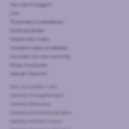
Hoe moet ik inloggen?
Links
Thuisstudies & praktijklessen
Certificaat behalen
Website laten maken
Verzekeren tijdens je opleiding
Lid worden van onze community
Prijslijst thuisstudies
Kalender Maastricht
Start jouw praktijk / salon
Opleiding Massagetherapeut
Opleiding Reflexoloog
Opleiding Schoonheidsspecialiste
Opleiding Wellness masseur