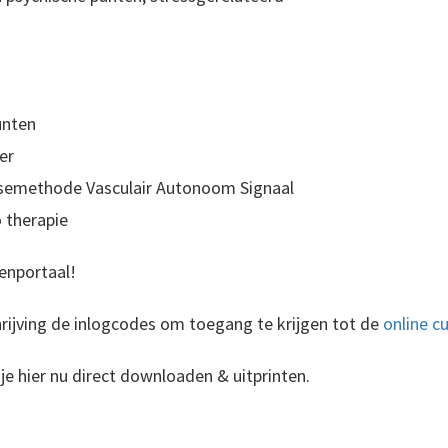
unten
er
osemethode Vasculair Autonoom Signaal
 therapie
enportaal!
hrijving de inlogcodes om toegang te krijgen tot de
online c
je hier nu direct downloaden & uitprinten.