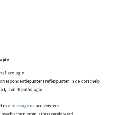
rapie
rreflexologie
correspondentiepunten) reflexpunten in de oorschelp
 I, II en III pathologie
d.m.v.
massage
en acupleisters
 psychische punten, stressgerelateerd