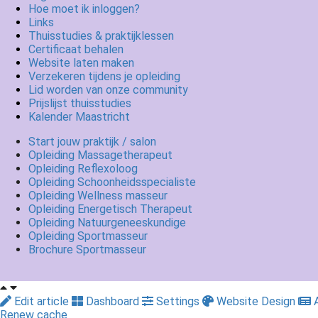
Hoe moet ik inloggen?
Links
Thuisstudies & praktijklessen
Certificaat behalen
Website laten maken
Verzekeren tijdens je opleiding
Lid worden van onze community
Prijslijst thuisstudies
Kalender Maastricht
Start jouw praktijk / salon
Opleiding Massagetherapeut
Opleiding Reflexoloog
Opleiding Schoonheidsspecialiste
Opleiding Wellness masseur
Opleiding Energetisch Therapeut
Opleiding Natuurgeneeskundige
Opleiding Sportmasseur
Brochure Sportmasseur
Edit article
Dashboard
Settings
Website Design
A
Renew cache