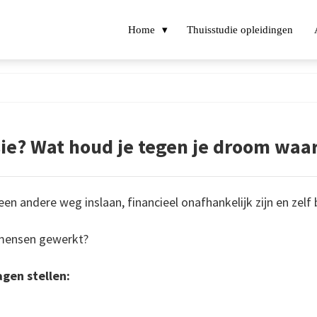
Home
Thuisstudie opleidingen
Leef jij je passie?
sie? Wat houd je tegen je droom waa
 een andere weg inslaan, financieel onafhankelijk zijn en zel
t mensen gewerkt?
agen stellen: