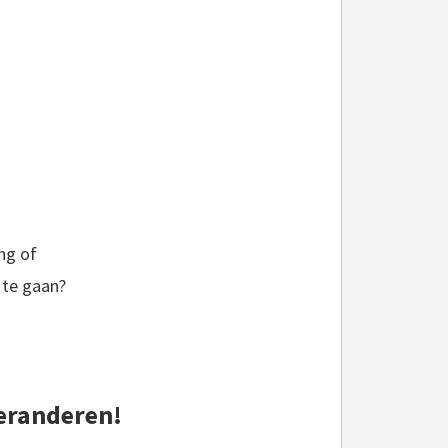
ing of
 te gaan?
veranderen!