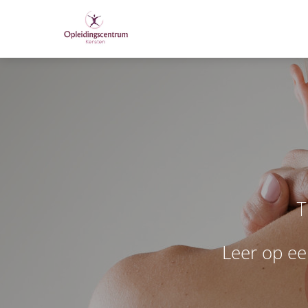
T
L
e
e
r
o
p
e
e