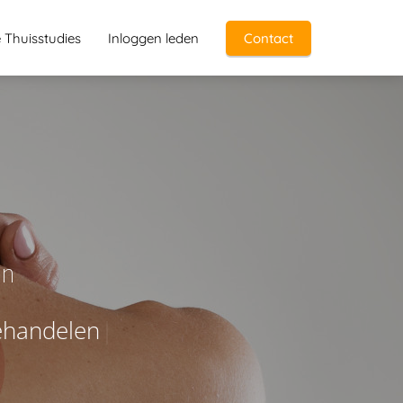
e Thuisstudies
Inloggen leden
Contact
en
e
h
a
n
d
e
l
e
n