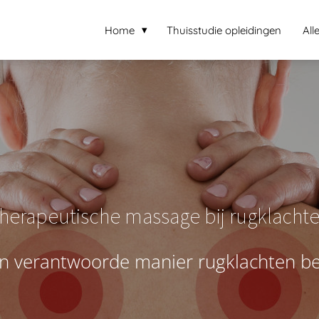
Home
Thuisstudie opleidingen
All
herapeutische massage bij rugklacht
n
v
e
r
a
n
t
w
o
o
r
d
e
m
a
n
i
e
r
r
u
g
k
l
a
c
h
t
e
n
b