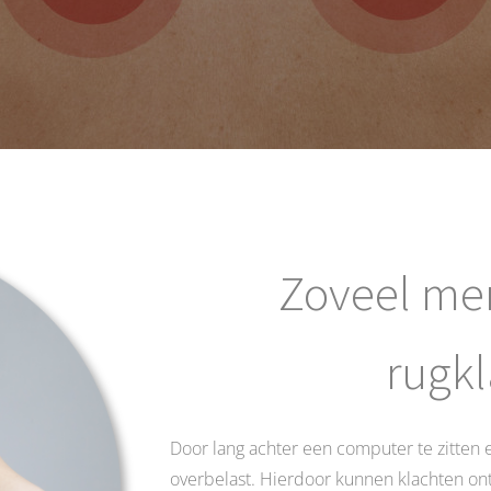
Zoveel me
rugkl
Door lang achter een computer te zitten
overbelast. Hierdoor kunnen klachten ont