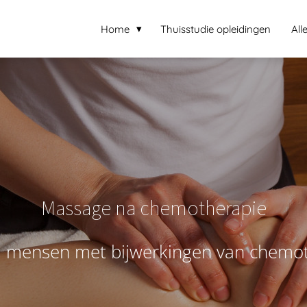
Home
Thuisstudie opleidingen
All
Massage na chemotherapie
l
m
e
n
s
e
n
m
e
t
b
i
j
w
e
r
k
i
n
g
e
n
v
a
n
c
h
e
m
o