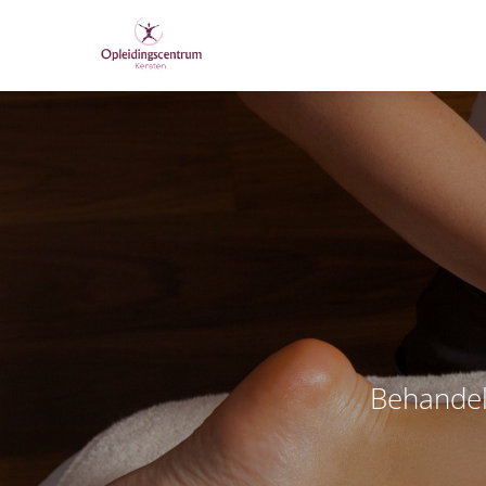
B
e
h
a
n
d
e