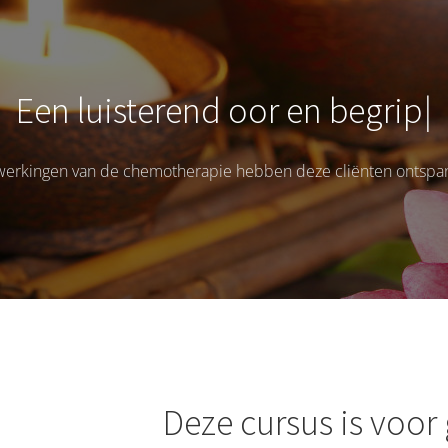
E
e
n
l
u
i
s
t
e
r
e
n
d
o
o
r
e
n
b
e
g
r
i
p
werkingen van de chemotherapie hebben deze cliënten ontspan
Deze cursus is voo