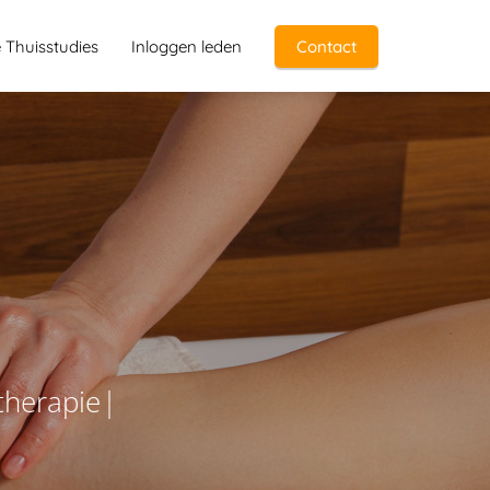
e Thuisstudies
Inloggen leden
Contact
t
h
e
r
a
p
i
e