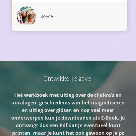
Joyce
O
n
t
w
i
k
k
e
l
j
e
g
a
v
e
Het werkboek met uitleg over de chakra’s en
auralagen, geschiedenis van het magnetiseren
en uitleg over gidsen en nog veel meer
onderwerpen kun je downloaden als E-Book. Je
ontvangt dus een Pdf dat je eventueel kunt
printen, maar je kunt het ook gewoon op je pc