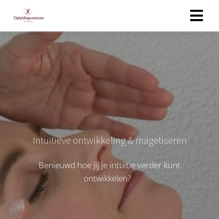
Intuïtieve ontwikkeling & magetiseren
B
e
n
i
e
u
w
d
h
o
e
j
i
j
j
e
i
n
t
u
ï
t
i
e
v
e
r
d
e
r
k
u
n
t
o
n
t
w
i
k
k
e
l
e
n
?