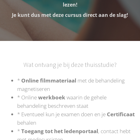
lezen!
Je kunt dus met deze cursus direct aan de slag!
Wat ontvang je bij deze thuisstudie?
*
Online filmmateriaal
met de behandeling
magnetiseren
* Online
w
erkboek
waarin de gehele
behandeling beschreven staat
* Eventueel kun je examen doen en je
Certificaat
behalen
*
Toegang tot het ledenportaal
, contact hebt
met medecursisten